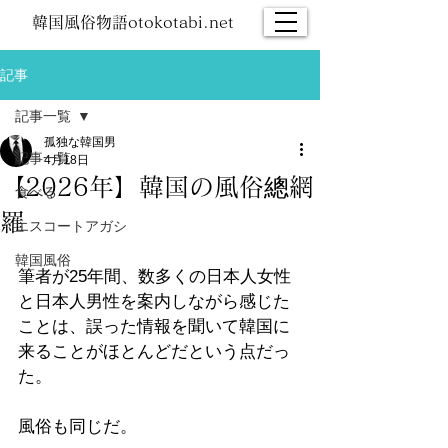
韓国風俗物語otokotabi.net
記事
記事一覧
孤独な韓国男
記事一覧
4月18日
【2026年】韓国の風俗總網
食べる
羅
エスコートアガシ
韓国風俗
筆者が25年間、数多くの日本人女性
と日本人男性を案内しながら感じた
ことは、誤った情報を聞いて韓国に
来ることがほとんどだという点だっ
た。
風俗も同じだ。