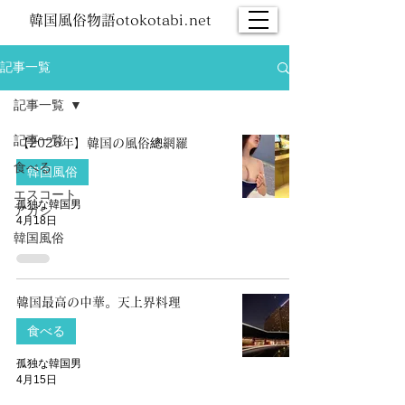
韓国風俗物語otokotabi.net
記事一覧
記事一覧
記事一覧
【2026年】韓国の風俗總網羅
食べる
韓国風俗
エスコート
孤独な韓国男
アガシ
4月18日
韓国風俗
韓国最高の中華。天上界料理
食べる
孤独な韓国男
4月15日