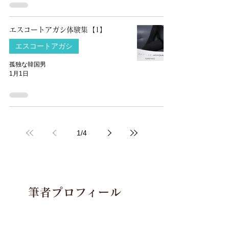
エスコートアガシ体験集【1】
エスコートアガシ
孤独な韓国男
1月1日
1
/
4
筆者プロフィール