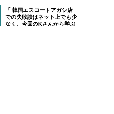
「 韓国エスコートアガシ店
での失敗談はネット上でも少
なく、今回のKさんから学ぶ
べきことが沢山あった。1つ
言えることは「業者選びを間
違えるな」ということ。エス
コートアガシはネット上で予
約が完結するため、よくリサ
ーチすることなく、軽い気持
ちで業者を決めてしまいがち
だ。しかし、業者が運営して
いる予約サイトにはいいこ
としか記載していないため、
それらを鵜呑みにするとハ
ズレを引くことになる。体験
談や失敗談を調べたうえで、