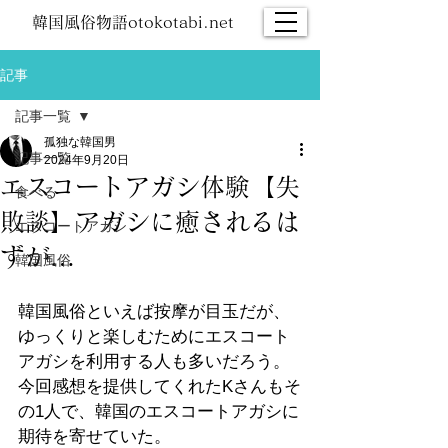
韓国風俗物語otokotabi.net
記事
記事一覧
孤独な韓国男
記事一覧
2024年9月20日
エスコートアガシ体験【失
食べる
敗談】アガシに癒されるは
エスコートアガシ
ずが…
韓国風俗
韓国風俗といえば按摩が目玉だが、
ゆっくりと楽しむためにエスコート
アガシを利用する人も多いだろう。
今回感想を提供してくれたKさんもそ
の1人で、韓国のエスコートアガシに
期待を寄せていた。